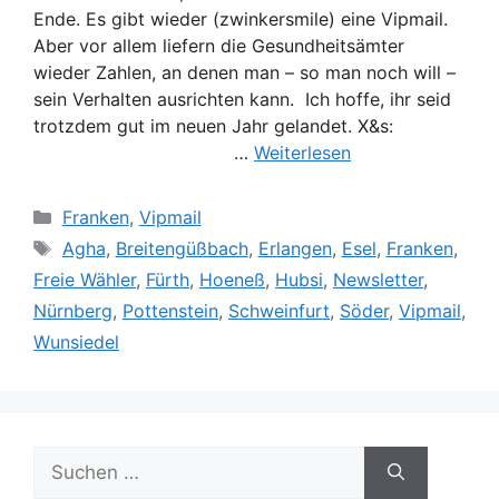
Ende. Es gibt wieder (zwinkersmile) eine Vipmail.
Aber vor allem liefern die Gesundheitsämter
wieder Zahlen, an denen man – so man noch will –
sein Verhalten ausrichten kann. Ich hoffe, ihr seid
trotzdem gut im neuen Jahr gelandet. X&s:
…
Weiterlesen
Kategorien
Franken
,
Vipmail
Schlagwörter
Agha
,
Breitengüßbach
,
Erlangen
,
Esel
,
Franken
,
Freie Wähler
,
Fürth
,
Hoeneß
,
Hubsi
,
Newsletter
,
Nürnberg
,
Pottenstein
,
Schweinfurt
,
Söder
,
Vipmail
,
Wunsiedel
Suche
nach: