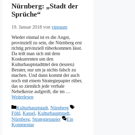
Nürnberg: „Stadt der
Sprüche“
19. Januar 2018
von
vipraum
Wieder einmal ist es die Angst,
provinziell zu sein, die Nürnberg erst
richtig privinziell rüberkommen lässt.
Da teilt man sich mit dem
Konkurrenten um den
Kulturhauptstadttitel den (teuren)
Berater, nur um ja nichts falsch zu
machen. Und dann kommt der auch
noch mit einem Strategiepapier rüber,
das so ziemlich jede verbale
Nebelkerze aufgreift, die im …
Weiterlesen
Kategorien
Schlagwörter
Kulturhauptstadt
,
Nürnberg
Föhl
,
Kassel
,
Kulturhauptstadt
,
Nürnberg
,
Strategiepapier
Ein
Kommentar