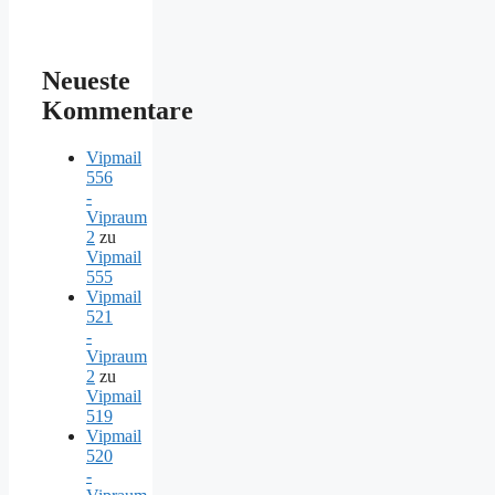
Neueste
Kommentare
Vipmail
556
-
Vipraum
2
zu
Vipmail
555
Vipmail
521
-
Vipraum
2
zu
Vipmail
519
Vipmail
520
-