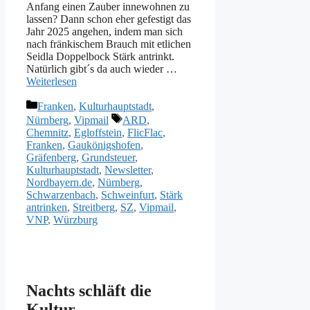
Anfang einen Zauber innewohnen zu
lassen? Dann schon eher gefestigt das
Jahr 2025 angehen, indem man sich
nach fränkischem Brauch mit etlichen
Seidla Doppelbock Stärk antrinkt.
Natürlich gibt´s da auch wieder …
Weiterlesen
Kategorien
Franken
,
Kulturhauptstadt
,
Schlagwörter
Nürnberg
,
Vipmail
ARD
,
Chemnitz
,
Egloffstein
,
FlicFlac
,
Franken
,
Gaukönigshofen
,
Gräfenberg
,
Grundsteuer
,
Kulturhauptstadt
,
Newsletter
,
Nordbayern.de
,
Nürnberg
,
Schwarzenbach
,
Schweinfurt
,
Stärk
antrinken
,
Streitberg
,
SZ
,
Vipmail
,
VNP
,
Würzburg
Nachts schläft die
Kultur