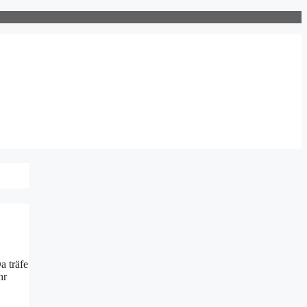
a träfe
hr