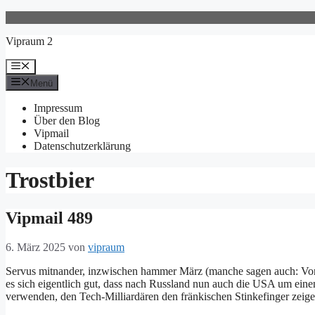
Zum
Inhalt
Vipraum 2
springen
Menü
Menü
Impressum
Über den Blog
Vipmail
Datenschutzerklärung
Trostbier
Vipmail 489
6. März 2025
von
vipraum
Servus mitnander, inzwischen hammer März (manche sagen auch: Vorm
es sich eigentlich gut, dass nach Russland nun auch die USA um ein
verwenden, den Tech-Milliardären den fränkischen Stinkefinger zeig