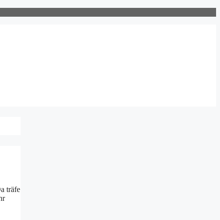
a träfe
hr