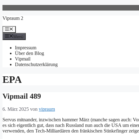
Zum
Inhalt
Vipraum 2
springen
Menü
Menü
Impressum
Über den Blog
Vipmail
Datenschutzerklärung
EPA
Vipmail 489
6. März 2025
von
vipraum
Servus mitnander, inzwischen hammer März (manche sagen auch: Vorm
es sich eigentlich gut, dass nach Russland nun auch die USA um ein
verwenden, den Tech-Milliardären den fränkischen Stinkefinger zeig