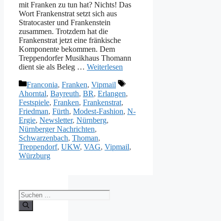
mit Franken zu tun hat? Nichts! Das
Wort Frankenstrat setzt sich aus
Stratocaster und Frankenstein
zusammen. Trotzdem hat die
Frankenstrat jetzt eine fränkische
Komponente bekommen. Dem
Treppendorfer Musikhaus Thomann
dient sie als Beleg …
Weiterlesen
Kategorien
Schlagwörter
Franconia
,
Franken
,
Vipmail
Ahorntal
,
Bayreuth
,
BR
,
Erlangen
,
Festspiele
,
Franken
,
Frankenstrat
,
Friedman
,
Fürth
,
Modest-Fashion
,
N-
Ergie
,
Newsletter
,
Nürnberg
,
Nürnberger Nachrichten
,
Schwarzenbach
,
Thoman
,
Treppendorf
,
UKW
,
VAG
,
Vipmail
,
Würzburg
Suche
nach: