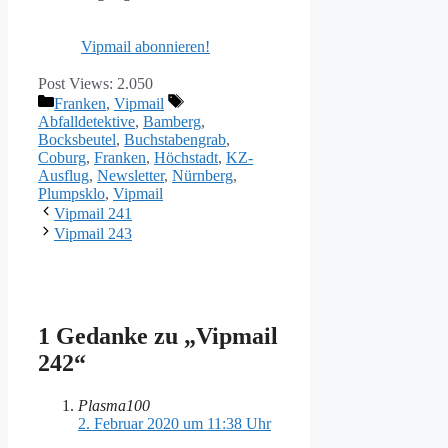
Vipmail abonnieren!
Post Views:
2.050
Kategorien
Schlagwörter
Franken
,
Vipmail
Abfalldetektive
,
Bamberg
,
Bocksbeutel
,
Buchstabengrab
,
Coburg
,
Franken
,
Höchstadt
,
KZ-
Ausflug
,
Newsletter
,
Nürnberg
,
Plumpsklo
,
Vipmail
Vipmail 241
Vipmail 243
1 Gedanke zu „Vipmail
242“
Plasma100
2. Februar 2020 um 11:38 Uhr