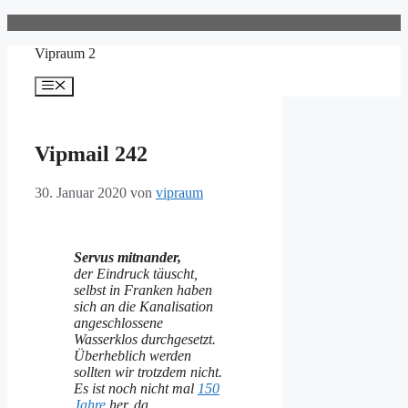
Zum
Inhalt
Vipraum 2
springen
Menü
Vipmail 242
30. Januar 2020
von
vipraum
Servus mitnander,
der Eindruck täuscht,
selbst in Franken haben
sich an die Kanalisation
angeschlossene
Wasserklos durchgesetzt.
Überheblich werden
sollten wir trotzdem nicht.
Es ist noch nicht mal
150
Jahre
her, da