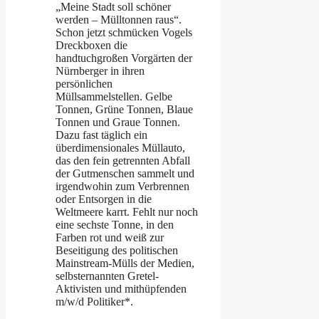
„Meine Stadt soll schöner
werden – Mülltonnen raus“.
Schon jetzt schmücken Vogels
Dreckboxen die
handtuchgroßen Vorgärten der
Nürnberger in ihren
persönlichen
Müllsammelstellen. Gelbe
Tonnen, Grüne Tonnen, Blaue
Tonnen und Graue Tonnen.
Dazu fast täglich ein
überdimensionales Müllauto,
das den fein getrennten Abfall
der Gutmenschen sammelt und
irgendwohin zum Verbrennen
oder Entsorgen in die
Weltmeere karrt. Fehlt nur noch
eine sechste Tonne, in den
Farben rot und weiß zur
Beseitigung des politischen
Mainstream-Mülls der Medien,
selbsternannten Gretel-
Aktivisten und mithüpfenden
m/w/d Politiker*.