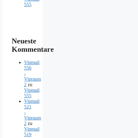
555
Neueste
Kommentare
Vipmail
556
-
Vipraum
2
zu
Vipmail
555
Vipmail
521
-
Vipraum
2
zu
Vipmail
519