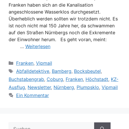
Franken haben sich an die Kanalisation
angeschlossene Wasserklos durchgesetzt.
Überheblich werden sollten wir trotzdem nicht. Es
ist noch nicht mal 150 Jahre her, da schwammen
auf den Straßen Nürnbergs noch die Exkremente
der Einwohner herum. Es geht voran, meint:
…
Weiterlesen
Kategorien
Franken
,
Vipmail
Schlagwörter
Abfalldetektive
,
Bamberg
,
Bocksbeutel
,
Buchstabengrab
,
Coburg
,
Franken
,
Höchstadt
,
KZ-
Ausflug
,
Newsletter
,
Nürnberg
,
Plumpsklo
,
Vipmail
Ein Kommentar
Suche