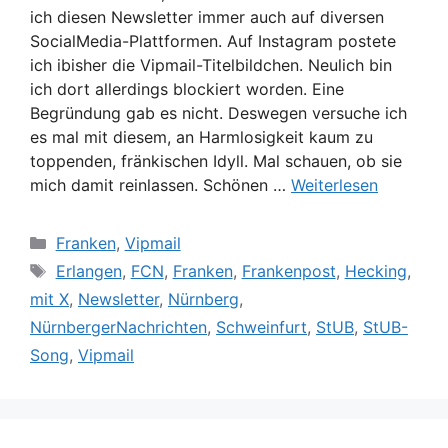
ich diesen Newsletter immer auch auf diversen
SocialMedia-Plattformen. Auf Instagram postete
ich ibisher die Vipmail-Titelbildchen. Neulich bin
ich dort allerdings blockiert worden. Eine
Begründung gab es nicht. Deswegen versuche ich
es mal mit diesem, an Harmlosigkeit kaum zu
toppenden, fränkischen Idyll. Mal schauen, ob sie
mich damit reinlassen. Schönen …
Weiterlesen
Kategorien
Franken
,
Vipmail
Schlagwörter
Erlangen
,
FCN
,
Franken
,
Frankenpost
,
Hecking
,
mit X
,
Newsletter
,
Nürnberg
,
NürnbergerNachrichten
,
Schweinfurt
,
StUB
,
StUB-
Song
,
Vipmail