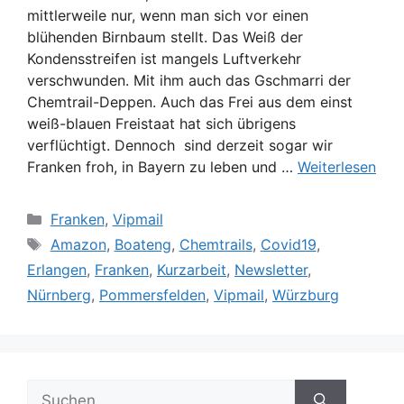
mittlerweile nur, wenn man sich vor einen
blühenden Birnbaum stellt. Das Weiß der
Kondensstreifen ist mangels Luftverkehr
verschwunden. Mit ihm auch das Gschmarri der
Chemtrail-Deppen. Auch das Frei aus dem einst
weiß-blauen Freistaat hat sich übrigens
verflüchtigt. Dennoch sind derzeit sogar wir
Franken froh, in Bayern zu leben und …
Weiterlesen
Kategorien
Franken
,
Vipmail
Schlagwörter
Amazon
,
Boateng
,
Chemtrails
,
Covid19
,
Erlangen
,
Franken
,
Kurzarbeit
,
Newsletter
,
Nürnberg
,
Pommersfelden
,
Vipmail
,
Würzburg
Suche