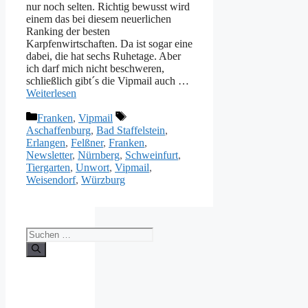
nur noch selten. Richtig bewusst wird
einem das bei diesem neuerlichen
Ranking der besten
Karpfenwirtschaften. Da ist sogar eine
dabei, die hat sechs Ruhetage. Aber
ich darf mich nicht beschweren,
schließlich gibt´s die Vipmail auch …
Weiterlesen
Kategorien
Schlagwörter
Franken
,
Vipmail
Aschaffenburg
,
Bad Staffelstein
,
Erlangen
,
Felßner
,
Franken
,
Newsletter
,
Nürnberg
,
Schweinfurt
,
Tiergarten
,
Unwort
,
Vipmail
,
Weisendorf
,
Würzburg
Suche
nach: