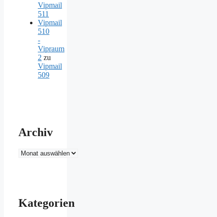
Vipmail
511
Vipmail
510
-
Vipraum
2
zu
Vipmail
509
Archiv
Archiv
Kategorien