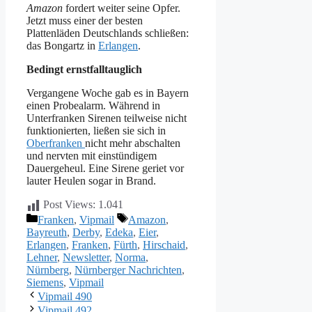
Amazon
fordert weiter seine Opfer.
Jetzt muss einer der besten
Plattenläden Deutschlands schließen:
das Bongartz in
Erlangen
.
Bedingt ernstfalltauglich
Vergangene Woche gab es in Bayern
einen Probealarm. Während in
Unterfranken Sirenen teilweise nicht
funktionierten, ließen sie sich in
Oberfranken
nicht mehr abschalten
und nervten mit einstündigem
Dauergeheul. Eine Sirene geriet vor
lauter Heulen sogar in Brand.
Post Views:
1.041
Kategorien
Schlagwörter
Franken
,
Vipmail
Amazon
,
Bayreuth
,
Derby
,
Edeka
,
Eier
,
Erlangen
,
Franken
,
Fürth
,
Hirschaid
,
Lehner
,
Newsletter
,
Norma
,
Nürnberg
,
Nürnberger Nachrichten
,
Siemens
,
Vipmail
Vipmail 490
Vipmail 492