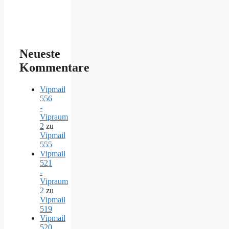
Neueste
Kommentare
Vipmail
556
-
Vipraum
2
zu
Vipmail
555
Vipmail
521
-
Vipraum
2
zu
Vipmail
519
Vipmail
520