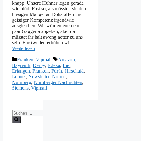
knapp. Unsere Hühner legen gerade
wie blöd. Fast so, als müssten sie den
hiesigen Mangel an Rohstoffen und
geistiger Kompetenz irgendwie
ausgleichen. Wir würden euch ein
paar Gaggerla abgeben, aber da
müsstet ihr halt aweng netter zu uns
sein. Einstweilen erhöhen wir …
Weiterlesen
Kategorien
Schlagwörter
Franken
,
Vipmail
Amazon
,
Bayreuth
,
Derby
,
Edeka
,
Eier
,
Erlangen
,
Franken
,
Fürth
,
Hirschaid
,
Lehner
,
Newsletter
,
Norma
,
Nürnberg
,
Nürnberger Nachrichten
,
Siemens
,
Vipmail
Suche
nach: