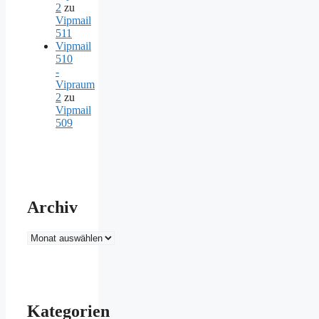
2
zu
Vipmail
511
Vipmail
510
-
Vipraum
2
zu
Vipmail
509
Archiv
Archiv
Kategorien