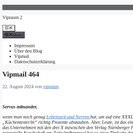
Zum
Inhalt
Vipraum 2
springen
Menü
Menü
Impressum
Über den Blog
Vipmail
Datenschutzerklärung
Vipmail 464
22. August 2024
von
vipraum
Servus mitnander,
wenn man noch genug
Lebenszeit und Nerven
hat, um auf eine XXXL
„Küchentester/in“ richtig Prozente abstauben. Aber, Leute, ist das ei
das Unternehmen mit den drei X inzwischen den Verlag Nürnberger Pres
potenzielle Kundschaft am Zeitschriftenregal bei so einer Titelseite de