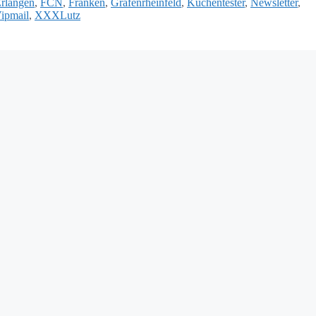
rlangen
,
FCN
,
Franken
,
Grafenrheinfeld
,
Küchentester
,
Newsletter
,
ipmail
,
XXXLutz