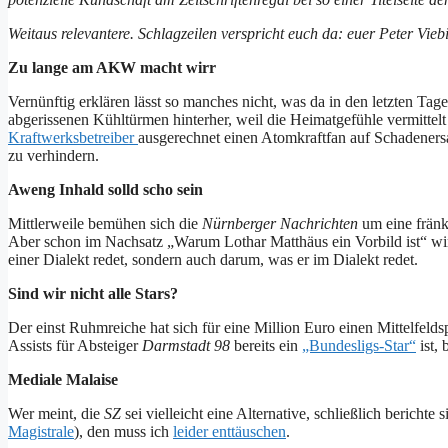
Weitaus relevantere. Schlagzeilen verspricht euch da: euer Peter Vieb
Zu lange am AKW macht wirr
Vernünftig erklären lässt so manches nicht, was da in den letzten Tag
abgerissenen Kühltürmen hinterher, weil die Heimatgefühle vermittel
Kraftwerksbetreiber
ausgerechnet einen Atomkraftfan auf Schadenersa
zu verhindern.
Aweng Inhald solld scho sein
Mittlerweile bemühen sich die
Nürnberger Nachrichten
um eine fränki
Aber schon im Nachsatz „Warum Lothar Matthäus ein Vorbild ist“ wir
einer Dialekt redet, sondern auch darum, was er im Dialekt redet.
Sind wir nicht alle Stars?
Der einst Ruhmreiche hat sich für eine Million Euro einen Mittelfeld
Assists für Absteiger
Darmstadt 98
bereits ein
„Bundesligs-Star“
ist,
Mediale Malaise
Wer meint, die
SZ
sei vielleicht eine Alternative, schließlich bericht
Magistrale
), den muss ich
leider enttäuschen
.