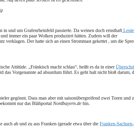
ig
en in und um Grafenrheinfeld passierte. Da weinen doch ernsthaft
Leut
t und immer ein paar Wolken produziert hätten. Zudem will der
tz verklagen. Der hatte sich an einen Strommast gekettet , um die Spr
sche Attitüde. „Fränkisch macht schlau“, heißt es da in einer
Überschri
d das Vorgenannte ad absurdum führt. Es geht halt nicht bloß darum, 
spieler gegönnt. Dass man aber mit saisonübergreifend zwei Toren und 
 bekommt nur das Blähportal
Nordbayern.de
hin.
e sie auch ab und zu aus Franken (gerade etwa über die
Franken-Sachsen-