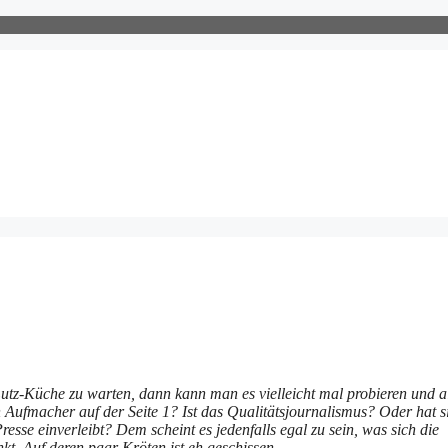
utz-Küche zu warten, dann kann man es vielleicht mal probieren und a
n Aufmacher auf der Seite 1? Ist das Qualitätsjournalismus? Oder hat s
se einverleibt? Dem scheint es jedenfalls egal zu sein, was sich die
nkt. Auf deren paar Kröten ist eh geschissen.