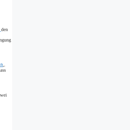
e
den
engung
ft
,.
dass
zwei