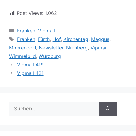
Post Views:
1.062
Kategorien
Franken
,
Vipmail
Schlagwörter
Franken
,
Fürth
,
Hof
,
Kirchentag
,
Maggus
,
Möhrendorf
,
Newsletter
,
Nürnberg
,
Vipmail
,
Wimmelbild
,
Würzburg
Vipmail 419
Vipmail 421
Suche
nach: