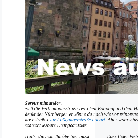
Servus mitnander
,
weil die Verbindungsstraße zwischen Bahnhof und dem H
denkt der Nürnberger, er könne da nach wie vor reinbret
höchstselbst
zur Fußgängerstraße erklärt.
Aber wahrschein
schlecht lesbare Kleingedruckte.
Hoffe, die Schriftgröße hier passt: Euer Peter Vieb