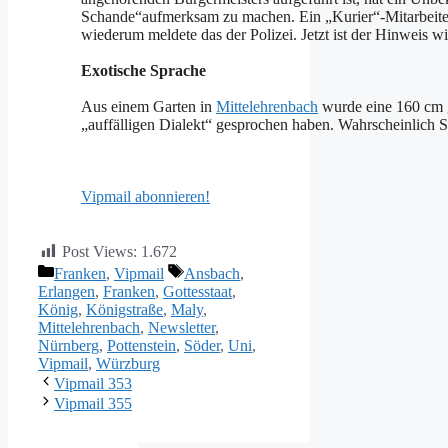
Schande“aufmerksam zu machen. Ein „Kurier“-Mitarbeiter 
wiederum meldete das der Polizei. Jetzt ist der Hinweis wi
Exotische Sprache
Aus einem Garten in
Mittelehrenbach
wurde eine 160 cm g
„auffälligen Dialekt“ gesprochen haben. Wahrscheinlich 
Vipmail abonnieren!
Post Views:
1.672
Kategorien
Schlagwörter
Franken
,
Vipmail
Ansbach
,
Erlangen
,
Franken
,
Gottesstaat
,
König
,
Königstraße
,
Maly
,
Mittelehrenbach
,
Newsletter
,
Nürnberg
,
Pottenstein
,
Söder
,
Uni
,
Vipmail
,
Würzburg
Vipmail 353
Vipmail 355