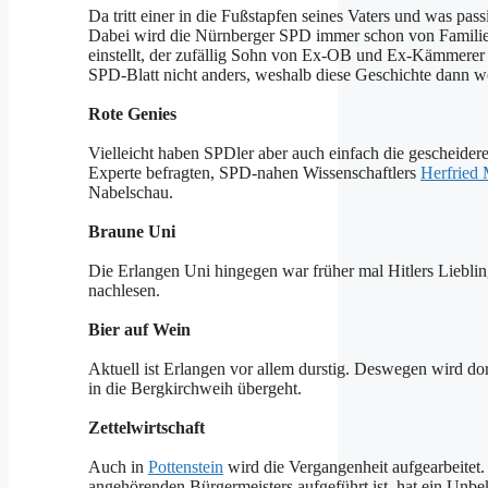
Da tritt einer in die Fußstapfen seines Vaters und was pas
Dabei wird die Nürnberger SPD immer schon von Familien
einstellt, der zufällig Sohn von Ex-OB und Ex-Kämmerer M
SPD-Blatt nicht anders, weshalb diese Geschichte dann 
Rote Genies
Vielleicht haben SPDler aber auch einfach die gescheide
Experte befragten, SPD-nahen Wissenschaftlers
Herfried
Nabelschau.
Braune Uni
Die Erlangen Uni hingegen war früher mal Hitlers Lieblin
nachlesen.
Bier auf Wein
Aktuell ist Erlangen vor allem durstig. Deswegen wird do
in die Bergkirchweih übergeht.
Zettelwirtschaft
Auch in
Pottenstein
wird die Vergangenheit aufgearbeitet.
angehörenden Bürgermeisters aufgeführt ist, hat ein Unbek