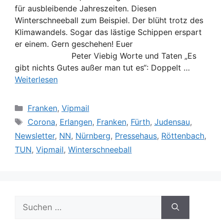
für ausbleibende Jahreszeiten. Diesen
Winterschneeball zum Beispiel. Der blüht trotz des
Klimawandels. Sogar das lästige Schippen erspart
er einem. Gern geschehen! Euer
Peter Viebig Worte und Taten „Es
gibt nichts Gutes außer man tut es“: Doppelt …
Weiterlesen
Kategorien
Franken
,
Vipmail
Schlagwörter
Corona
,
Erlangen
,
Franken
,
Fürth
,
Judensau
,
Newsletter
,
NN
,
Nürnberg
,
Pressehaus
,
Röttenbach
,
TUN
,
Vipmail
,
Winterschneeball
Suche
nach: