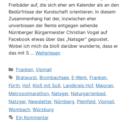
Freibäder auf, die sich eher am Kalender als an den
Bedürfnisse der Kundschaft orientieren. In diesem
Zusammenhang hat der, inzwischen eher
unverbissen der Rente entgegen sehende
Nürnberger Bürgermeister Christian Vogel auf
Facebook etwas über das „Natsger“ gepostet.
Wobei ich mich da bloß darüber wunderte, dass er
das mit S …
Weiterlesen
Kategorien
Franken
,
Vipmail
Schlagwörter
Bratwurst
,
Brombachsee
,
E-Werk
,
Franken
,
Fürth
,
Hof
,
Kloß mit Soß
,
Landkreis Hof
,
Majoran
,
Metropolmarathon
,
Natsger
,
Naturgartenbad
,
Natzger
,
Newsletter
,
Nürnberg
,
Pleinfeld
,
Vipmail
,
Wombach
,
Würzburg
Ein Kommentar