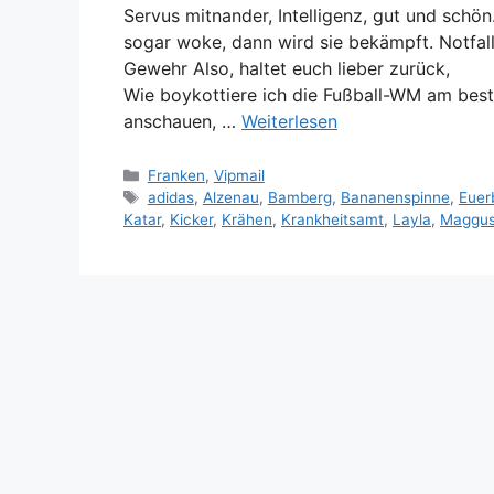
Servus mitnander, Intelligenz, gut und schön
sogar woke, dann wird sie bekämpft. Notfall
Gewehr Also, haltet euch lieber zu
Wie boykottiere ich die Fußball-WM am besten
anschauen, …
Weiterlesen
Kategorien
Franken
,
Vipmail
Schlagwörter
adidas
,
Alzenau
,
Bamberg
,
Bananenspinne
,
Euer
Katar
,
Kicker
,
Krähen
,
Krankheitsamt
,
Layla
,
Maggu