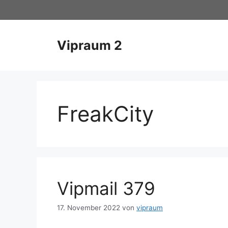
Zum
Inhalt
springen
Vipraum 2
FreakCity
Vipmail 379
17. November 2022
von
vipraum