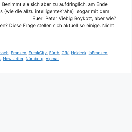
. Benimmt sie sich aber zu aufdringlich, am Ende
s (wie die allzu intelligenteKrähe) sogar mit dem
rück, Euer Peter Viebig Boykott, aber wie?
? Diese Frage stellen sich aktuell so einige. Nicht
bach
,
Franken
,
FreakCity
,
Fürth
,
GfK
,
Heideck
,
inFranken
,
s
,
Newsletter
,
Nürnberg
,
Vipmail