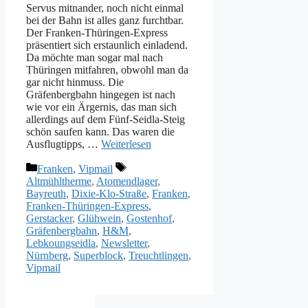
Servus mitnander, noch nicht einmal
bei der Bahn ist alles ganz furchtbar.
Der Franken-Thüringen-Express
präsentiert sich erstaunlich einladend.
Da möchte man sogar mal nach
Thüringen mitfahren, obwohl man da
gar nicht hinmuss. Die
Gräfenbergbahn hingegen ist nach
wie vor ein Ärgernis, das man sich
allerdings auf dem Fünf-Seidla-Steig
schön saufen kann. Das waren die
Ausflugtipps, …
Weiterlesen
Kategorien
Schlagwörter
Franken
,
Vipmail
Altmühltherme
,
Atomendlager
,
Bayreuth
,
Dixie-Klo-Straße
,
Franken
,
Franken-Thüringen-Express
,
Gerstacker
,
Glühwein
,
Gostenhof
,
Gräfenbergbahn
,
H&M
,
Lebkoungseidla
,
Newsletter
,
Nürnberg
,
Superblock
,
Treuchtlingen
,
Vipmail