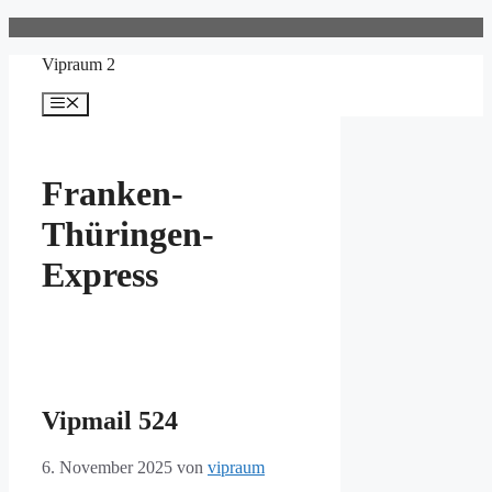
Zum
Inhalt
Vipraum 2
springen
Menü
Franken-
Thüringen-
Express
Vipmail 524
6. November 2025
von
vipraum