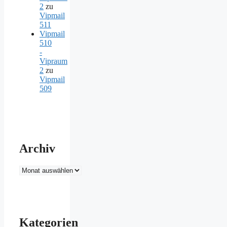
2
zu
Vipmail
511
Vipmail
510
-
Vipraum
2
zu
Vipmail
509
Archiv
Archiv
Kategorien