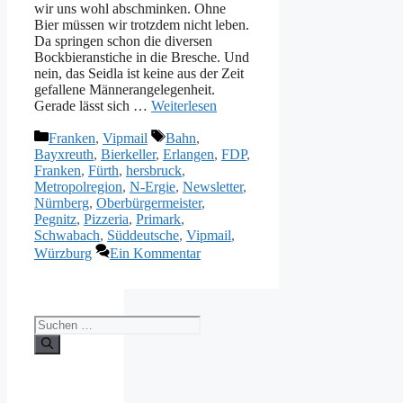
wir uns wohl abschminken. Ohne
Bier müssen wir trotzdem nicht leben.
Da springen schon die diversen
Bockbieranstiche in die Bresche. Und
nein, das Seidla ist keine aus der Zeit
gefallene Männerangelegenheit.
Gerade lässt sich …
Weiterlesen
Kategorien
Schlagwörter
Franken
,
Vipmail
Bahn
,
Bayxreuth
,
Bierkeller
,
Erlangen
,
FDP
,
Franken
,
Fürth
,
hersbruck
,
Metropolregion
,
N-Ergie
,
Newsletter
,
Nürnberg
,
Oberbürgermeister
,
Pegnitz
,
Pizzeria
,
Primark
,
Schwabach
,
Süddeutsche
,
Vipmail
,
Würzburg
Ein Kommentar
Suche
nach: