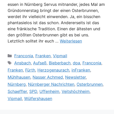
essen in Nürnberg Servus mitnander, jedes Mal am
Gründonnerstag bringt der einen Osterbrunnen,
werdet ihr vielleicht einwenden. Ja, ein bisschen
phantasielos ist das schon. Andererseits ist das
eine fränkische Tradition. Einen der ältesten und
den größten Osterbrunnen gibt es bei uns.
Letztlich solltet ihr euch …
Weiterlesen
Kategorien
Franconia
,
Franken
,
Vipmail
Schlagwörter
Ansbach
,
Aufseß
,
Bieberbach
,
dpa
,
Franconia
,
Franken
,
Fürth
,
Herzogenaurach
,
inFranken
,
Mühlhausen
,
Nasser Achmed
,
Newsletter
,
Nürnberg
,
Nürnberger Nachrichten
,
Osterbrunnen
,
Schaeffler
,
SPD
,
Uffenheim
,
Veitshöchheim
,
Vipmail
,
Wülfershausen