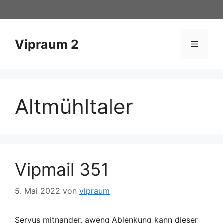
Zum
Inhalt
springen
Vipraum 2
Menü
Altmühltaler
Vipmail 351
5. Mai 2022
von
vipraum
Servus mitnander, aweng Ablenkung kann dieser