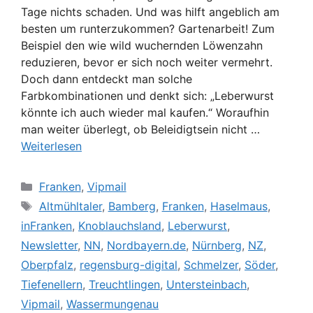
Tage nichts schaden. Und was hilft angeblich am
besten um runterzukommen? Gartenarbeit! Zum
Beispiel den wie wild wuchernden Löwenzahn
reduzieren, bevor er sich noch weiter vermehrt.
Doch dann entdeckt man solche
Farbkombinationen und denkt sich: „Leberwurst
könnte ich auch wieder mal kaufen.“ Woraufhin
man weiter überlegt, ob Beleidigtsein nicht …
Weiterlesen
Kategorien
Franken
,
Vipmail
Schlagwörter
Altmühltaler
,
Bamberg
,
Franken
,
Haselmaus
,
inFranken
,
Knoblauchsland
,
Leberwurst
,
Newsletter
,
NN
,
Nordbayern.de
,
Nürnberg
,
NZ
,
Oberpfalz
,
regensburg-digital
,
Schmelzer
,
Söder
,
Tiefenellern
,
Treuchtlingen
,
Untersteinbach
,
Vipmail
,
Wassermungenau