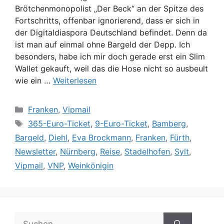
Brötchenmonopolist „Der Beck“ an der Spitze des
Fortschritts, offenbar ignorierend, dass er sich in
der Digitaldiaspora Deutschland befindet. Denn da
ist man auf einmal ohne Bargeld der Depp. Ich
besonders, habe ich mir doch gerade erst ein Slim
Wallet gekauft, weil das die Hose nicht so ausbeult
wie ein …
Weiterlesen
Kategorien
Franken
,
Vipmail
Schlagwörter
365-Euro-Ticket
,
9-Euro-Ticket
,
Bamberg
,
Bargeld
,
Diehl
,
Eva Brockmann
,
Franken
,
Fürth
,
Newsletter
,
Nürnberg
,
Reise
,
Stadelhofen
,
Sylt
,
Vipmail
,
VNP
,
Weinkönigin
Suche