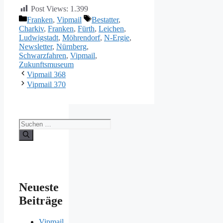
Post Views:
1.399
Kategorien
Schlagwörter
Franken
,
Vipmail
Bestatter
,
Charkiv
,
Franken
,
Fürth
,
Leichen
,
Ludwigstadt
,
Möhrendorf
,
N-Ergie
,
Newsletter
,
Nürnberg
,
Schwarzfahren
,
Vipmail
,
Zukunftsmuseum
Vipmail 368
Vipmail 370
Suche
nach:
Neueste
Beiträge
Vipmail