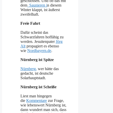
geschlossen. Und ob das mit
dem
Saunieren i
n diesem
Winter klappt, ist äußerst
zweifelhaft.
Freie Fahrt
Dafür scheint das
Schwarzfahren hoffähig zu
werden. Jesuitenpater
Jörg
Alt
propagiert es ebenso
wie
Nordbayern.de
.
Nürnberg ist Spitze
Nürnberg,
wer hätte das
gedacht, ist deutsche
Solarhauptstadt.
Nürnberg ist Scheiße
Liest man hingegen
die
Kommentare
zur Frage,
wie lebenswert Nürnberg ist,
dann wundert man sich, dass