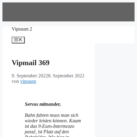
Zum
Inhalt
springen
Vipraum 2
Menü
Vipmail 369
9. September 2022
8. September 2022
von
vipraum
Servus mitnander,
Bahn fahren muss man sich
wieder leisten können. Kaum
ist das 9-Euro-Intermezzo
passé, ist Platz auf den