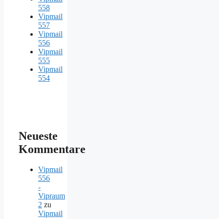
558
Vipmail
557
Vipmail
556
Vipmail
555
Vipmail
554
Neueste
Kommentare
Vipmail
556
-
Vipraum
2
zu
Vipmail