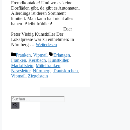
Fremdkontakte! Und wo es keine
Dorfläden gibt, da gibt es Automaten.
Allerdings ist deren Sortiment
limitiert. Man kann halt nicht alles
haben. Bleibt fröhlich!
Euer
Peter Viebig Kunstkiller Der
Lokalpresse war zu entnehmen: In
Nürnberg …
Weiterlesen
Kategorien
Schlagwörter
Franken
,
Vipmail
Erlangen
,
Franken
,
Kersbach
,
Kunstkiller
,
Marloffstein
,
Mittelfranken
,
Newsletter
,
Nürnberg
,
Trautskirchen
,
Vipmail
,
Ziegelstein
Suche
nach: