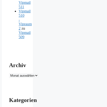
Vipmail
511
Vipmail
510
-
Vipraum
2
zu
Vipmail
509
Archiv
Archiv
Kategorien