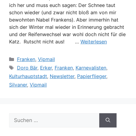
ich her und muss euch sagen: Der Schnee taut
schon wieder (und zwar nicht bloß am von mir
bewohnten Nabel Frankens). Aber immerhin hat
sich der Winter mal wieder in Erinnerung gebracht
und der Reifenwechsel war wohl doch nicht für die
Katz. Rutscht nicht aus! …
Weiterlesen
Kategorien
Franken
,
Vipmail
Schlagwörter
Doro Bär
,
Erker
,
Franken
,
Karnevalisten
,
Kulturhauptstadt
,
Newsletter
,
Papierflieger
,
Silvaner
,
Vipmail
Suche
nach: