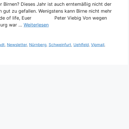
r Birnen? Dieses Jahr ist auch erntemäßig nicht der
 gut zu gefallen. Wenigstens kann Birne nicht mehr
ht side of life, Euer Peter Viebig Von wegen
burg war …
Weiterlesen
adt
,
Newsletter
,
Nürnberg
,
Schweinfurt
,
Uehlfeld
,
Vipmail
,