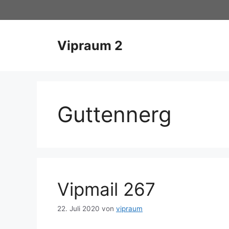
Zum
Inhalt
springen
Vipraum 2
Guttennerg
Vipmail 267
22. Juli 2020
von
vipraum