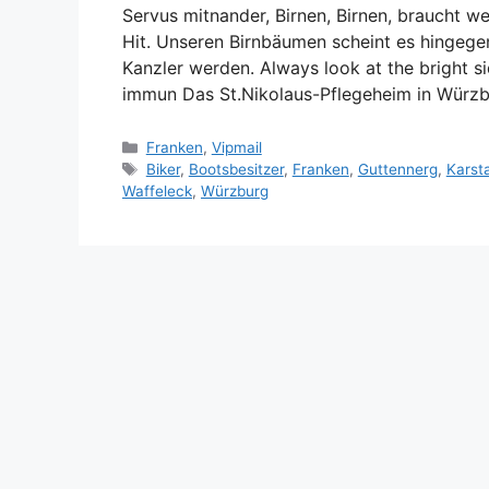
Servus mitnander, Birnen, Birnen, braucht we
Hit. Unseren Birnbäumen scheint es hingegen
Kanzler werden. Always look at the brig
immun Das St.Nikolaus-Pflegeheim in Würz
Kategorien
Franken
,
Vipmail
Schlagwörter
Biker
,
Bootsbesitzer
,
Franken
,
Guttennerg
,
Karst
Waffeleck
,
Würzburg