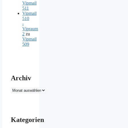
Vipmail
511
Vipmail
510
-
Vipraum
2
zu
Vipmail
509
Archiv
Archiv
Kategorien