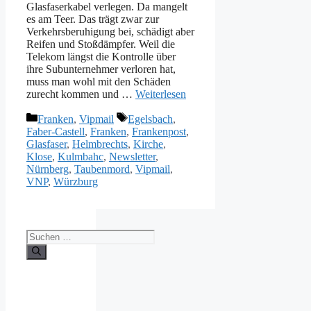
Glasfaserkabel verlegen. Da mangelt
es am Teer. Das trägt zwar zur
Verkehrsberuhigung bei, schädigt aber
Reifen und Stoßdämpfer. Weil die
Telekom längst die Kontrolle über
ihre Subunternehmer verloren hat,
muss man wohl mit den Schäden
zurecht kommen und …
Weiterlesen
Kategorien
Schlagwörter
Franken
,
Vipmail
Egelsbach
,
Faber-Castell
,
Franken
,
Frankenpost
,
Glasfaser
,
Helmbrechts
,
Kirche
,
Klose
,
Kulmbahc
,
Newsletter
,
Nürnberg
,
Taubenmord
,
Vipmail
,
VNP
,
Würzburg
Suche
nach: