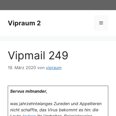
Zum
Inhalt
springen
Vipraum 2
Menü
Vipmail 249
19. März 2020
von
vipraum
Servus mitnander,
was jahrzehntelanges Zureden und Appellieren
nicht schaffte, das Virus bekommt es hin: die