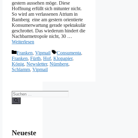
gestern aussehen möge. Diese
Hoffnung erfüllt sich mitunter nicht.
So wird am verlassenen Atrium in
Bamberg eine am gestern orientierte
Konsumerwartung gerade spektakulär
geschrottet. Das wiederum hindert die
Nachbarmetropole nicht, 30 …
Weiterlesen
Kategorien
Schlagwörter
Franken
,
Vipmail
Consumenta
,
Franken
,
Fürth
,
Hof
,
Klopapier
,
König
,
Newsletter
,
Nürnberg
,
Schlamm
,
Vipmail
Suche
nach:
Neueste