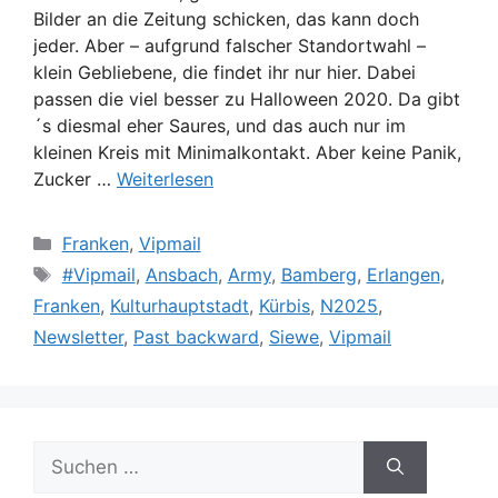
Bilder an die Zeitung schicken, das kann doch
jeder. Aber – aufgrund falscher Standortwahl –
klein Gebliebene, die findet ihr nur hier. Dabei
passen die viel besser zu Halloween 2020. Da gibt
´s diesmal eher Saures, und das auch nur im
kleinen Kreis mit Minimalkontakt. Aber keine Panik,
Zucker …
Weiterlesen
Kategorien
Franken
,
Vipmail
Schlagwörter
#Vipmail
,
Ansbach
,
Army
,
Bamberg
,
Erlangen
,
Franken
,
Kulturhauptstadt
,
Kürbis
,
N2025
,
Newsletter
,
Past backward
,
Siewe
,
Vipmail
Suche
nach: