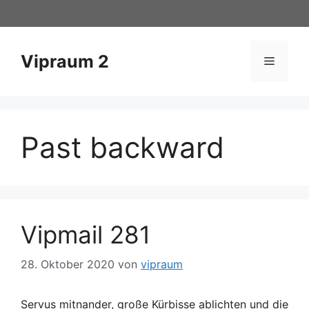
Zum
Inhalt
springen
Vipraum 2
Menü
Past backward
Vipmail 281
28. Oktober 2020
von
vipraum
Servus mitnander, große Kürbisse ablichten und die