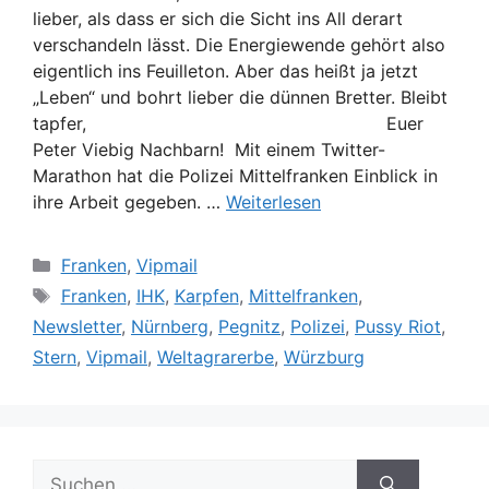
lieber, als dass er sich die Sicht ins All derart
verschandeln lässt. Die Energiewende gehört also
eigentlich ins Feuilleton. Aber das heißt ja jetzt
„Leben“ und bohrt lieber die dünnen Bretter. Bleibt
tapfer, Euer
Peter Viebig Nachbarn! Mit einem Twitter-
Marathon hat die Polizei Mittelfranken Einblick in
ihre Arbeit gegeben. …
Weiterlesen
Kategorien
Franken
,
Vipmail
Schlagwörter
Franken
,
IHK
,
Karpfen
,
Mittelfranken
,
Newsletter
,
Nürnberg
,
Pegnitz
,
Polizei
,
Pussy Riot
,
Stern
,
Vipmail
,
Weltagrarerbe
,
Würzburg
Suche