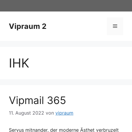
Zum
Inhalt
springen
Vipraum 2
Menü
IHK
Vipmail 365
11. August 2022
von
vipraum
Servus mitnander, der moderne Ästhet verbruzelt