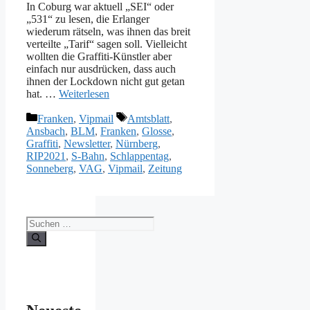
In Coburg war aktuell „SEI“ oder
„531“ zu lesen, die Erlanger
wiederum rätseln, was ihnen das breit
verteilte „Tarif“ sagen soll. Vielleicht
wollten die Graffiti-Künstler aber
einfach nur ausdrücken, dass auch
ihnen der Lockdown nicht gut getan
hat. …
Weiterlesen
Kategorien
Schlagwörter
Franken
,
Vipmail
Amtsblatt
,
Ansbach
,
BLM
,
Franken
,
Glosse
,
Graffiti
,
Newsletter
,
Nürnberg
,
RIP2021
,
S-Bahn
,
Schlappentag
,
Sonneberg
,
VAG
,
Vipmail
,
Zeitung
Suche
nach: