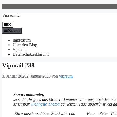
Zum
Inhalt
Vipraum 2
springen
Menü
Menü
Impressum
Über den Blog
Vipmail
Datenschutzerklärung
Vipmail 238
3. Januar 2020
2. Januar 2020
von
vipraum
Servus mitnander,
so sieht übrigens das Motorrad meiner Oma aus, nachdem sie 
scheinbar
wichtigste Thema
der letzten Tage abgefrühstückt hä
Ein wunscherschönes 2020 wünscht: Euer Peter Vieb