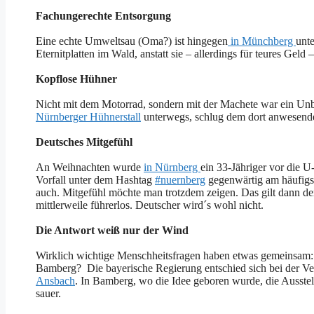
Fachungerechte Entsorgung
Eine echte Umweltsau (Oma?) ist hingegen
in Münchberg
unte
Eternitplatten im Wald, anstatt sie – allerdings für teures Geld 
Kopflose Hühner
Nicht mit dem Motorrad, sondern mit der Machete war ein U
Nürnberger Hühnerstall
unterwegs, schlug dem dort anwesende
Deutsches Mitgefühl
An Weihnachten wurde
in Nürnberg
ein 33-Jähriger vor die U
Vorfall unter dem Hashtag
#nuernberg
gegenwärtig am häufigste
auch. Mitgefühl möchte man trotzdem zeigen. Das gilt dann d
mittlerweile führerlos. Deutscher wird´s wohl nicht.
Die Antwort weiß nur der Wind
Wirklich wichtige Menschheitsfragen haben etwas gemeinsam: W
Bamberg? Die bayerische Regierung entschied sich bei der V
Ansbach
. In Bamberg, wo die Idee geboren wurde, die Ausstell
sauer.