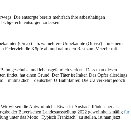
rwegs. Die entsorgte bereits mehrfach ihre asbesthaltigen
– fachgerecht entsorgen zu lassen.
nbekannter (Oma?) – bzw. mehrere Unbekannte (Omas?) – in einem
n Federvieh die Köpfe ab und nahm den Rest zum Verzehr mit.
-Bahn geschubst und lebensgefährlich verletzt. Dass man diesen
n findet, hat einen Grund: Der Täter ist Iraker. Das Opfer allerdings
em – mutmaßlich – deutschen U-Bahnfahrer. Die U2 verkehrt jedoch
ir wissen die Antwort nicht. Etwa: Ist Ansbach fränkischer als
ergabe der Bayerischen Landesausstellung 2022 gewohnheitsmäßig
für
ung unter das Motto „Typisch Fränkisch“ zu stellen, ist man jetzt