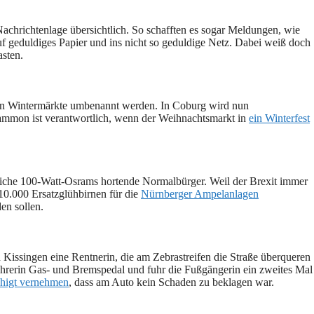
achrichtenlage übersichtlich. So schafften es sogar Meldungen, wie
f geduldiges Papier und ins nicht so geduldige Netz. Dabei weiß doch
asten.
in Wintermärkte umbenannt werden. In Coburg wird nun
ammon ist verantwortlich, wenn der Weihnachtsmarkt in
ein Winterfest
dliche 100-Watt-Osrams hortende Normalbürger. Weil der Brexit immer
10.000 Ersatzglühbirnen für die
Nürnberger Ampelanlagen
den sollen.
 Kissingen eine Rentnerin, die am Zebrastreifen die Straße überqueren
ahrerin Gas- und Bremspedal und fuhr die Fußgängerin ein zweites Mal
higt vernehmen
, dass am Auto kein Schaden zu beklagen war.