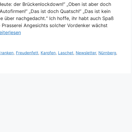
eute: der Brückenlockdown!“ „Oben ist aber doch
Autofirmen!“ „Das ist doch Quatsch!“ „Das ist kein
ge über nachgedacht.“ Ich hoffe, ihr habt auch Spaß
asserei Angesichts solcher Vordenker wächst
iterlesen
Franken
,
Freudenfett
,
Karpfen
,
Laschet
,
Newsletter
,
Nürnberg
,