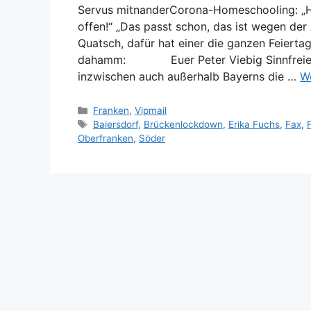
Servus mitnanderCorona-Homeschooling: „H
offen!“ „Das passt schon, das ist wegen der 
Quatsch, dafür hat einer die ganzen Feierta
dahamm: Euer Peter Viebig Sinnfreie Pr
inzwischen auch außerhalb Bayerns die …
We
Kategorien
Franken
,
Vipmail
Schlagwörter
Baiersdorf
,
Brückenlockdown
,
Erika Fuchs
,
Fax
,
Oberfranken
,
Söder