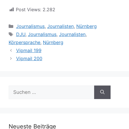
Post Views:
2.282
Kategorien
Journalismus
,
Journalisten
,
Nürnberg
Schlagwörter
DJU
,
Journalismus
,
Journalisten
,
Körpersprache
,
Nürnberg
Vipmail 199
Vipmail 200
Suche
nach:
Neueste Beiträge