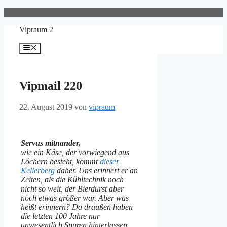
Zum
Inhalt
Vipraum 2
springen
Menü
Vipmail 220
22. August 2019
von
vipraum
Servus mitnander,
wie ein Käse, der vorwiegend aus
Löchern besteht, kommt
dieser
Kellerberg
daher. Uns erinnert er an
Zeiten, als die Kühltechnik noch
nicht so weit, der Bierdurst aber
noch etwas größer war. Aber was
heißt erinnern? Da draußen haben
die letzten 100 Jahre nur
unwesentlich Spuren hinterlassen.