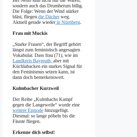
Bei Netto sind nicht nur die Waren,
sondern auch das Drumherum billig.
Die Folge: Wenn der Wind stärker
bläst, fliegen
die Dächer
weg.
Aktuell gerade wieder
in Nürnberg
.
Frau mit Muckis
„Starke Frauen“, der Begriff gehört
längst zum feministisch angesagten
Vokabular. Dass frau (71), wie im
Landkreis Bayreuth,
aber mit
Küchlabacken ein starkes Signal für
den Feminismus setzen kann, ist
dann doch bemerkenswert.
Kulmbacher Kurzweil
Der Reihe „Kulmbachs Kampf
gegen die Langeweile“ wurde eine
weitere Episode
hinzugefügt.
Diesmal: so lange pöbeln bis die
Fäuste fliegen.
Erkenne dich selbst!