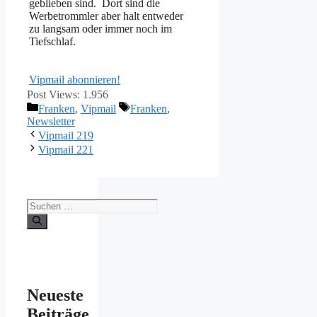
geblieben sind. Dort sind die
Werbetrommler aber halt entweder
zu langsam oder immer noch im
Tiefschlaf.
Vipmail abonnieren!
Post Views:
1.956
Kategorien
Schlagwörter
Franken
,
Vipmail
Franken
,
Newsletter
Vipmail 219
Vipmail 221
Suche
nach:
Neueste
Beiträge