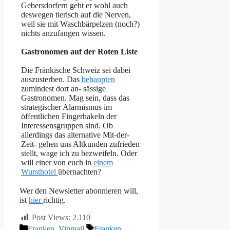
Gebersdorfern geht er wohl auch
deswegen tierisch auf die Nerven,
weil sie mit Waschbärpelzen (noch?)
nichts anzufangen wissen.
Gastronomen auf der Roten Liste
Die Fränkische Schweiz sei dabei
auszusterben. Das
behaupten
zumindest dort an- sässige
Gastronomen. Mag sein, dass das
strategischer Alarmismus im
öffentlichen Fingerhakeln der
Interessensgruppen sind. Ob
allerdings das alternative Mit-der-
Zeit- gehen uns Altkunden zufrieden
stellt, wage ich zu bezweifeln. Oder
will einer von euch in
einem
Wursthotel
übernachten?
Wer den Newsletter abonnieren will,
ist
hier
richtig.
Post Views:
2.110
Kategorien
Schlagwörter
Franken
,
Vipmail
Franken
,