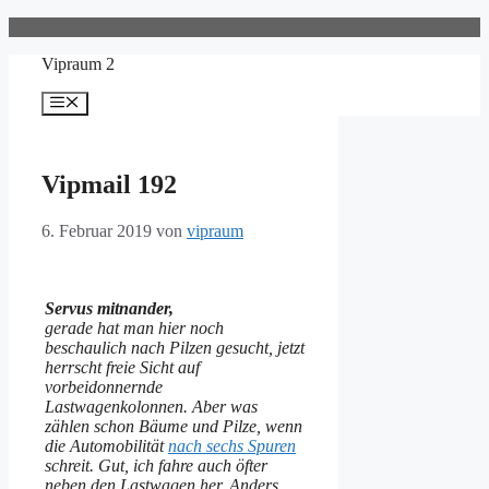
Zum
Inhalt
Vipraum 2
springen
Menü
Vipmail 192
6. Februar 2019
von
vipraum
Servus mitnander,
gerade hat man hier noch
beschaulich nach Pilzen gesucht, jetzt
herrscht freie Sicht auf
vorbeidonnernde
Lastwagenkolonnen. Aber was
zählen schon Bäume und Pilze, wenn
die Automobilität
nach sechs Spuren
schreit. Gut, ich fahre auch öfter
neben den Lastwagen her. Anders