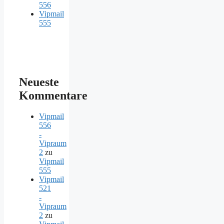
556
Vipmail
555
Neueste
Kommentare
Vipmail
556
-
Vipraum
2
zu
Vipmail
555
Vipmail
521
-
Vipraum
2
zu