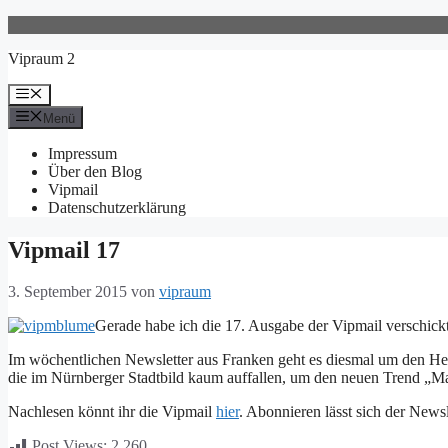
Zum
Inhalt
Vipraum 2
springen
Menü
Menü
Impressum
Über den Blog
Vipmail
Datenschutzerklärung
Vipmail 17
3. September 2015
von
vipraum
Gerade habe ich die 17. Ausgabe der Vipmail verschickt
Im wöchentlichen Newsletter aus Franken geht es diesmal um den Herb
die im Nürnberger Stadtbild kaum auffallen, um den neuen Trend „
Nachlesen könnt ihr die Vipmail
hier
. Abonnieren lässt sich der News
Post Views:
2.260