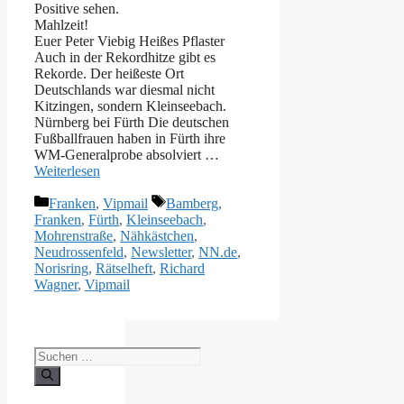
Positive sehen.
Mahlzeit!
Euer Peter Viebig Heißes Pflaster
Auch in der Rekordhitze gibt es
Rekorde. Der heißeste Ort
Deutschlands war diesmal nicht
Kitzingen, sondern Kleinseebach.
Nürnberg bei Fürth Die deutschen
Fußballfrauen haben in Fürth ihre
WM-Generalprobe absolviert …
Weiterlesen
Kategorien
Schlagwörter
Franken
,
Vipmail
Bamberg
,
Franken
,
Fürth
,
Kleinseebach
,
Mohrenstraße
,
Nähkästchen
,
Neudrossenfeld
,
Newsletter
,
NN.de
,
Norisring
,
Rätselheft
,
Richard
Wagner
,
Vipmail
Suche
nach: