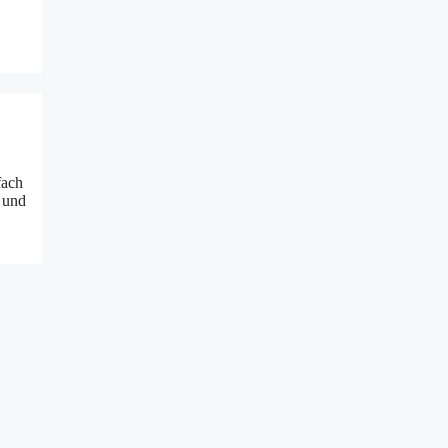
fach
 und