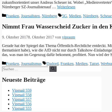
zukunftsorientiert unser Andreas Scheuer ist. Wobei „Medienvertreter“
Nürnberger SZ-Journalistenauf …
Weiterlesen
Kategorien
Schlagwörter
Franken
,
Journalisten
,
Nürnberg
5G
,
Medien
,
Nürnberg
,
Scheue
Nimmt Frau Wasserscheid Zucker in den 
9. Oktober 2017
8. Oktober 2017
von
vipraum
Gerade hat der Spiegel das Thema Öffentlich-Rechtliche entdeckt. M
thematisiert habe), wie die AfD nicht nur durch Talkshow-Einladun
das, was man im Gegenzug dafür bekommt, profitiert. Nun wird der 
Kategorien
Schlagwörter
Franken
,
Journalismus
Dadord
,
Franken
,
Medien
,
Tatort
,
Werbu
Suche
nach:
Neueste Beiträge
Vipmail 559
Vipmail 558
Vipmail 557
Vipmail 556
Vipmail 555