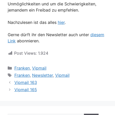
Unmöglichkeiten und um die Schwierigkeiten,
jemandem ein Freibad zu empfehlen.
Nachzulesen ist das alles
hier
.
Gerne dürft ihr den Newsletter auch unter
diesem
Link
abonnieren.
Post Views:
1.924
Kategorien
Franken
,
Vipmail
Schlagwörter
Franken
,
Newsletter
,
Vipmail
Vipmail 163
Vipmail 165