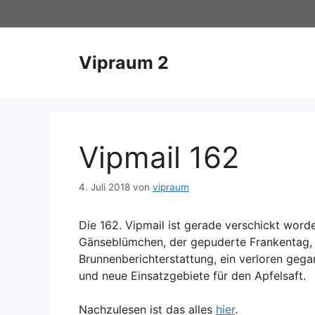
Zum
Inhalt
springen
Vipraum 2
Vipmail 162
4. Juli 2018
von
vipraum
Die 162. Vipmail ist gerade verschickt wor
Gänseblümchen, der gepuderte Frankentag, d
Brunnenberichterstattung, ein verloren gega
und neue Einsatzgebiete für den Apfelsaft.
Nachzulesen ist das alles
hier
.