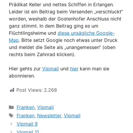
Prädikat Keller und nettes Schiffen in Erlangen.
Leider ist ein Beitrag beim Versenden „verschluckt“
worden, weshalb der Gostenhofer Anschluss nicht
ganz stimmt. In dem Beitrag ging es um
Flüchtlingsheime und
diese unsägliche Google-
Map
. Bitte setzt Google noch etwas unter Druck
und meldet die Seite als „unangemessen“ (oben
rechts beim Zahnrad klicken).
Hier gehts zur
Vipmail
und
hier
kann man sie
abonnieren.
Post Views:
2.268
Kategorien
Franken
,
Vipmail
Schlagwörter
Franken
,
Newsletter
,
Vipmail
Vipmail 9
Vipmail 11