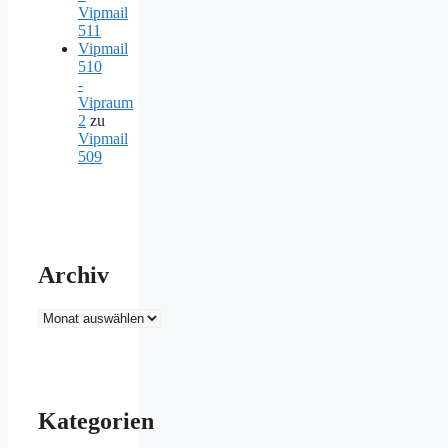
Vipmail
511
Vipmail
510
-
Vipraum
2
zu
Vipmail
509
Archiv
Archiv
Kategorien