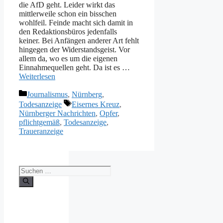
die AfD geht. Leider wirkt das
mittlerweile schon ein bisschen
wohlfeil. Feinde macht sich damit in
den Redaktionsbüros jedenfalls
keiner. Bei Anfängen anderer Art fehlt
hingegen der Widerstandsgeist. Vor
allem da, wo es um die eigenen
Einnahmequellen geht. Da ist es …
Weiterlesen
Kategorien
Journalismus
,
Nürnberg
,
Schlagwörter
Todesanzeige
Eisernes Kreuz
,
Nürnberger Nachrichten
,
Opfer
,
pflichtgemäß
,
Todesanzeige
,
Traueranzeige
Suche
nach: