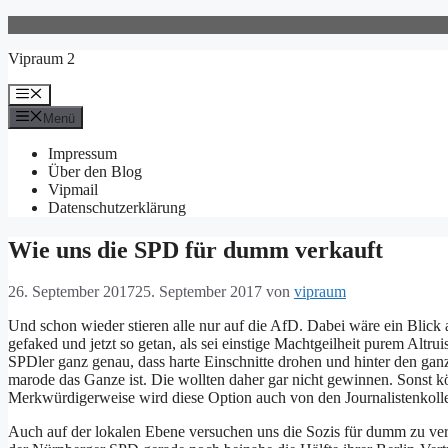
Zum
Inhalt
Vipraum 2
springen
Menü
Menü
Impressum
Über den Blog
Vipmail
Datenschutzerklärung
Wie uns die SPD für dumm verkauft
26. September 2017
25. September 2017
von
vipraum
Und schon wieder stieren alle nur auf die AfD. Dabei wäre ein Blick
gefaked und jetzt so getan, als sei einstige Machtgeilheit purem Altr
SPDler ganz genau, dass harte Einschnitte drohen und hinter den gan
marode das Ganze ist. Die wollten daher gar nicht gewinnen. Sonst 
Merkwürdigerweise wird diese Option auch von den Journalistenkol
Auch auf der lokalen Ebene versuchen uns die Sozis für dumm zu ver