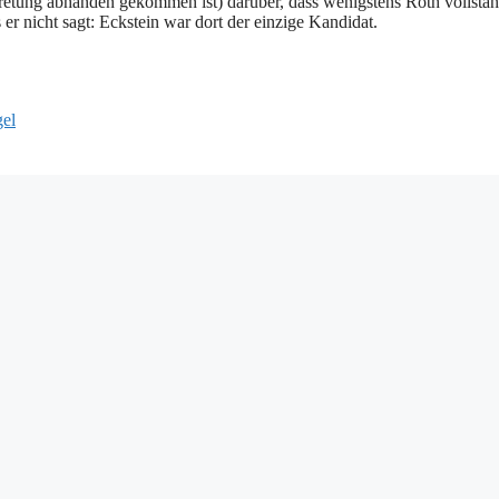
retung abhanden gekommen ist) darüber, dass wenigstens Roth vollstän
er nicht sagt: Eckstein war dort der einzige Kandidat.
el