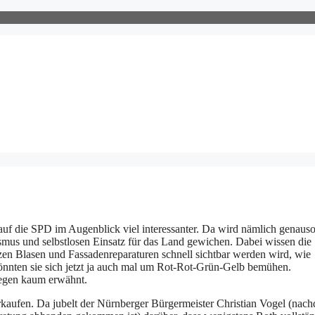
 auf die SPD im Augenblick viel interessanter. Da wird nämlich genaus
uismus und selbstlosen Einsatz für das Land gewichen. Dabei wissen die
zen Blasen und Fassadenreparaturen schnell sichtbar werden wird, wie
könnten sie sich jetzt ja auch mal um Rot-Rot-Grün-Gelb bemühen.
legen kaum erwähnt.
kaufen. Da jubelt der Nürnberger Bürgermeister Christian Vogel (nac