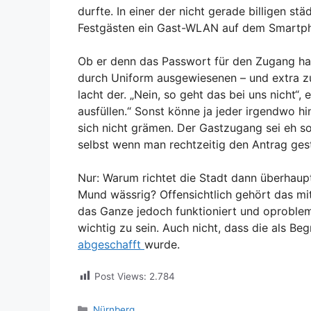
durfte. In einer der nicht gerade billigen st
Festgästen ein Gast-WLAN auf dem Smartpho
Ob er denn das Passwort für den Zugang ha
durch Uniform ausgewiesenen – und extra zu
lacht der. „Nein, so geht das bei uns nicht“,
ausfüllen.“ Sonst könne ja jeder irgendwo 
sich nicht grämen. Der Gastzugang sei eh 
selbst wenn man rechtzeitig den Antrag ge
Nur: Warum richtet die Stadt dann überhau
Mund wässrig? Offensichtlich gehört das mi
das Ganze jedoch funktioniert und oprobleml
wichtig zu sein. Auch nicht, dass die als B
abgeschafft
wurde.
Post Views:
2.784
Kategorien
Nürnberg